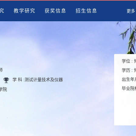
究
教学研究
获奖信息
招生信息
更多
学位 :
师
学历 :
出生年月
学 科 :
测试计量技术及仪器
毕业院校
程学院