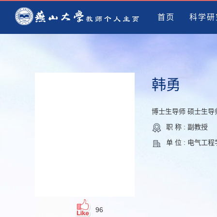
首页
科学研
韩勇
博士生导师 硕士生导
职 称 : 副教授
单 位 : 电气工
96