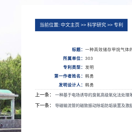
当前位置:
中文主页
>>
科学研究
>>
专利
标题：
一种高效储存甲烷气体
所属单位：
303
专利类型：
发明
第一作者姓名：
韩勇
发明设计人：
韩勇
上一条：
一种基于电场诱导的臭氧高级氧化法处理
下一条：
导磁输流管的磁致振动除垢防垢装置及激